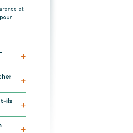
parence et
 pour
-
+
cher
+
t-ils
+
n
+