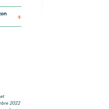
zon
+
et
mbre 2022