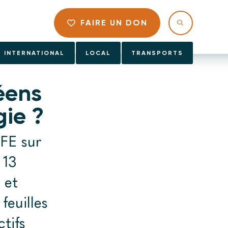
FAIRE UN DON
INTERNATIONAL
LOCAL
TRANSPORTS
éens
gie ?
FE sur
 13
 et
feuilles
tifs