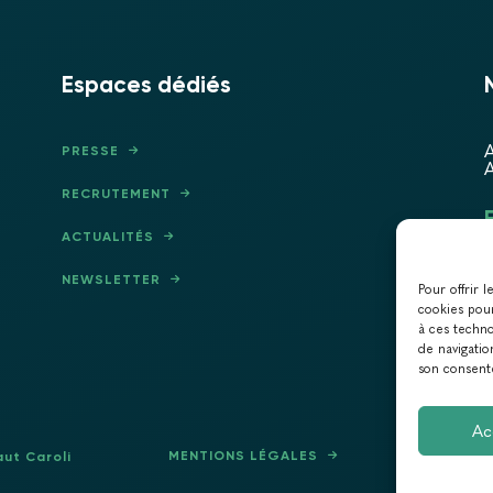
Espaces dédiés
A
PRESSE
A
RECRUTEMENT
ACTUALITÉS
NEWSLETTER
Pour offrir 
cookies pour
à ces techn
de navigatio
son consente
Ac
MENTIONS LÉGALES
POLITI
aut Caroli