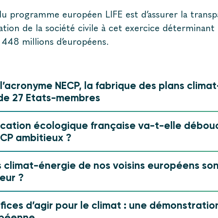
f du programme européen LIFE est d’
assurer la trans
pation de la société civile à cet exercice déterminant
e 448 millions d’européens.
 l’acronyme NECP, la fabrique des plans climat
de 27 Etats-membres
fication écologique française va-t-elle débou
ECP ambitieux ?
s climat-énergie de nos voisins européens son
teur ?
fices d’agir pour le climat : une démonstratio
péenne