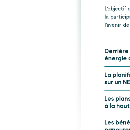
L’objecti
la partici
l’avenir d
Derrière
énergie 
La plani
sur un N
Les plan
à la hau
Les béné
paneuro