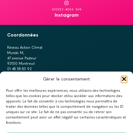
SUIVEZ-NOUS SUR
Instagram
Coordonnées
Réseau Action Climat
Mundo M,
47 avenue Pasteur
93100 Montreuil
01 48 58 83 92
Gérer le consentement
NOUS CONTACTER
Pour offrir les meilleures expériences, nous utilisons des technologies
telles que les cookies pour stocker et/ou accéder aux informations des
Espaces dédiés
appareils. Le fait de consentir à ces technologies nous permettra de
traiter des données telles que le comportement de navigation ou les ID
PRESSE
uniques sur ce site. Le fait de ne pas consentir ou de retirer son
consentement peut avoir un effet négatif sur certaines caractéristiques et
RECRUTEMENT
fonctions.
ACTUALITÉS