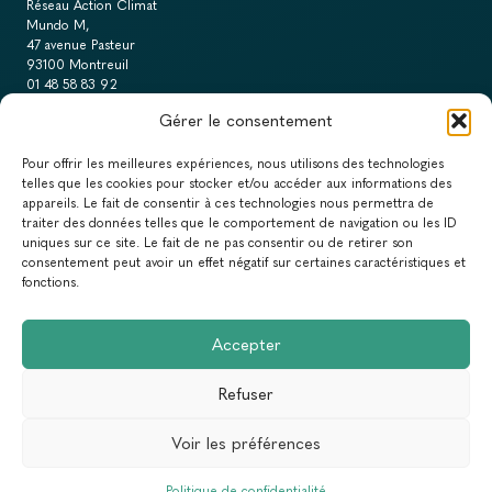
Réseau Action Climat
Mundo M,
47 avenue Pasteur
93100 Montreuil
01 48 58 83 92
Gérer le consentement
NOUS CONTACTER
Pour offrir les meilleures expériences, nous utilisons des technologies
telles que les cookies pour stocker et/ou accéder aux informations des
Espaces dédiés
appareils. Le fait de consentir à ces technologies nous permettra de
traiter des données telles que le comportement de navigation ou les ID
PRESSE
uniques sur ce site. Le fait de ne pas consentir ou de retirer son
consentement peut avoir un effet négatif sur certaines caractéristiques et
RECRUTEMENT
fonctions.
ACTUALITÉS
Accepter
NEWSLETTER
Refuser
Newsletter
Voir les préférences
Abonnez-vous à la newsletter du Réseau Action Climat.
Politique de confidentialité