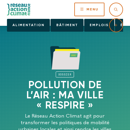
MENU
ALIMENTATION
BÂTIMENT
EMPLOIS
ÉNE
DOSSIER
POLLUTION DE
L’AIR : MA VILLE
« RESPIRE »
Le Réseau Action Climat agit pour
transformer les politiques de mobilité
urbaines locales et ainsi rendre les villes