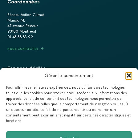
Coordonnées
Réseau Action Climat
Mundo M,
47 avenue Pasteur
93100 Montreuil
01 48 58 83 92
NOUS CONTACTER
Espaces dédiés
Gérer le consentement
PRESSE
Pour offrir les meilleures expériences, nous utilisons des technologies
RECRUTEMENT
telles que les cookies pour stocker et/ou accéder aux informations des
appareils. Le fait de consentir à ces technologies nous permettra de
ACTUALITÉS
traiter des données telles que le comportement de navigation ou les ID
uniques sur ce site. Le fait de ne pas consentir ou de retirer son
NEWSLETTER
consentement peut avoir un effet négatif sur certaines caractéristiques et
fonctions.
Newsletter