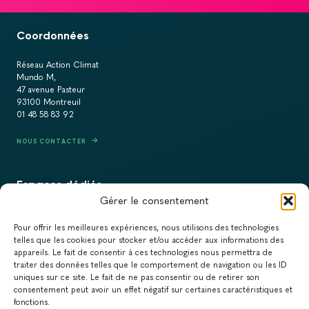
Coordonnées
Réseau Action Climat
Mundo M,
47 avenue Pasteur
93100 Montreuil
01 48 58 83 92
NOUS CONTACTER
Espaces dédiés
Gérer le consentement
PRESSE
Pour offrir les meilleures expériences, nous utilisons des technologies
RECRUTEMENT
telles que les cookies pour stocker et/ou accéder aux informations des
appareils. Le fait de consentir à ces technologies nous permettra de
ACTUALITÉS
traiter des données telles que le comportement de navigation ou les ID
uniques sur ce site. Le fait de ne pas consentir ou de retirer son
NEWSLETTER
consentement peut avoir un effet négatif sur certaines caractéristiques et
fonctions.