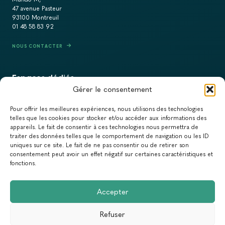
47 avenue Pasteur
93100 Montreuil
01 48 58 83 92
NOUS CONTACTER
Espaces dédiés
Gérer le consentement
PRESSE
Pour offrir les meilleures expériences, nous utilisons des technologies
RECRUTEMENT
telles que les cookies pour stocker et/ou accéder aux informations des
appareils. Le fait de consentir à ces technologies nous permettra de
ACTUALITÉS
traiter des données telles que le comportement de navigation ou les ID
uniques sur ce site. Le fait de ne pas consentir ou de retirer son
NEWSLETTER
consentement peut avoir un effet négatif sur certaines caractéristiques et
fonctions.
Newsletter
Accepter
Abonnez-vous à la newsletter du Réseau Action Climat.
Refuser