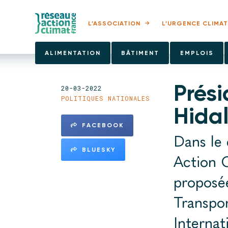
L’ASSOCIATION
L’URGENCE CLIMAT
ALIMENTATION
BÂTIMENT
EMPLOIS
Prési
20-03-2022
POLITIQUES NATIONALES
Hidal
FACEBOOK
Dans le 
BLUESKY
Action C
proposée
Transpor
Internat