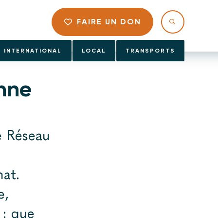
FAIRE UN DON
INTERNATIONAL
LOCAL
TRANSPORTS
Anne
le Réseau
mat.
e,
 : que