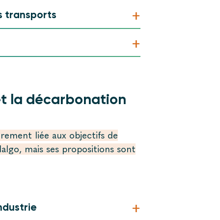
+
s transports
+
et la décarbonation
irement liée aux objectifs de
lgo, mais ses propositions sont
+
ndustrie