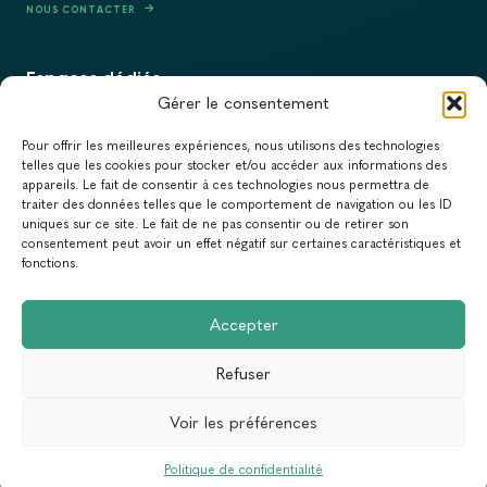
NOUS CONTACTER
Espaces dédiés
Gérer le consentement
PRESSE
Pour offrir les meilleures expériences, nous utilisons des technologies
RECRUTEMENT
telles que les cookies pour stocker et/ou accéder aux informations des
appareils. Le fait de consentir à ces technologies nous permettra de
ACTUALITÉS
traiter des données telles que le comportement de navigation ou les ID
uniques sur ce site. Le fait de ne pas consentir ou de retirer son
NEWSLETTER
consentement peut avoir un effet négatif sur certaines caractéristiques et
fonctions.
Newsletter
Accepter
Abonnez-vous à la newsletter du Réseau Action Climat.
Refuser
Email
Voir les préférences
Conception & Réalisation :
Yann Rolland
+
Thibaut Caroli
MENTIONS LÉGALES
POLITIQUE DE CONFIDENTIALITÉ
Politique de confidentialité