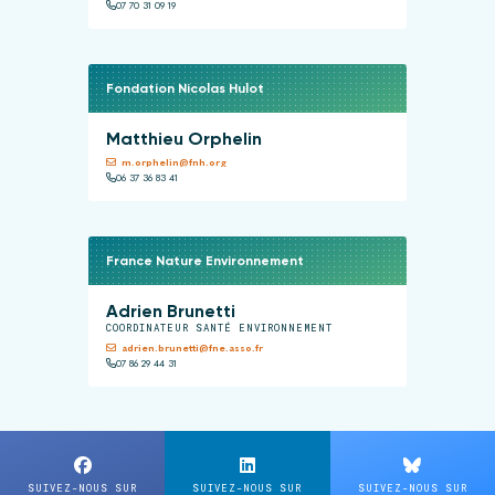
07 70 31 09 19
Fondation Nicolas Hulot
Matthieu Orphelin
m.orphelin@fnh.org
06 37 36 83 41
France Nature Environnement
Adrien Brunetti
COORDINATEUR SANTÉ ENVIRONNEMENT
adrien.brunetti@fne.asso.fr
07 86 29 44 31
SUIVEZ-NOUS SUR
SUIVEZ-NOUS SUR
SUIVEZ-NOUS SUR