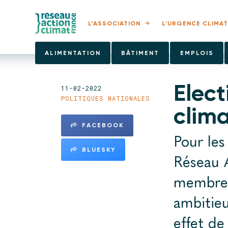
L’ASSOCIATION
L’URGENCE CLIMAT
ALIMENTATION
BÂTIMENT
EMPLOIS
Elect
11-02-2022
POLITIQUES NATIONALES
clim
FACEBOOK
Pour les 
BLUESKY
Réseau A
membres
ambitieu
effet de