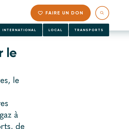
FAIRE UN DON
INTERNATIONAL
LOCAL
TRANSPORTS
 le
es, le
es
gaz à
rts, de