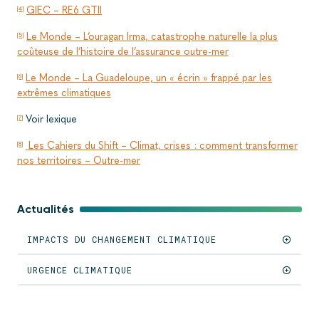
GIEC – RE6 GTII
[4]
Le Monde – L’ouragan Irma, catastrophe naturelle la plus
[5]
coûteuse de l’histoire de l’assurance outre-mer
Le Monde – La Guadeloupe, un « écrin » frappé par les
[6]
extrêmes climatiques
Voir lexique
[7]
Les Cahiers du Shift – Climat, crises : comment transformer
[8]
nos territoires – Outre-mer
Actualités
IMPACTS DU CHANGEMENT CLIMATIQUE
URGENCE CLIMATIQUE