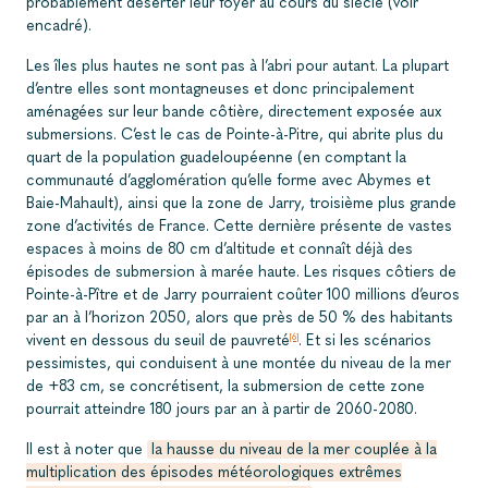
probablement déserter leur foyer au cours du siècle (voir
encadré).
Les îles plus hautes ne sont pas à l’abri pour autant. La plupart
d’entre elles sont montagneuses et donc principalement
aménagées sur leur bande côtière, directement exposée aux
submersions. C’est le cas de Pointe-à-Pitre, qui abrite plus du
quart de la population guadeloupéenne (en comptant la
communauté d’agglomération qu’elle forme avec Abymes et
Baie-Mahault), ainsi que la zone de Jarry, troisième plus grande
zone d’activités de France. Cette dernière présente de vastes
espaces à moins de 80 cm d’altitude et connaît déjà des
épisodes de submersion à marée haute. Les risques côtiers de
Pointe-à-Pître et de Jarry pourraient coûter 100 millions d’euros
par an à l’horizon 2050, alors que près de 50 % des habitants
vivent en dessous du seuil de pauvreté
. Et si les scénarios
[6]
pessimistes, qui conduisent à une montée du niveau de la mer
de +83 cm, se concrétisent, la submersion de cette zone
pourrait atteindre 180 jours par an à partir de 2060-2080.
Il est à noter que
la hausse du niveau de la mer couplée à la
multiplication des épisodes météorologiques extrêmes