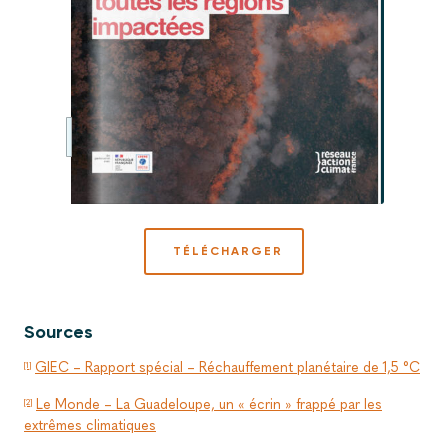
TÉLÉCHARGER
Sources
GIEC – Rapport spécial – Réchauffement planétaire de 1,5 °C
[1]
Le Monde – La Guadeloupe, un « écrin » frappé par les
[2]
extrêmes climatiques