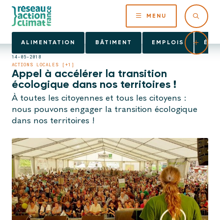
MENU
ALIMENTATION
BÂTIMENT
EMPLOIS
ÉNE
14-05-2018
ACTIONS LOCALES [+1]
Appel à accélérer la transition
écologique dans nos territoires !
À toutes les citoyennes et tous les citoyens :
nous pouvons engager la transition écologique
dans nos territoires !