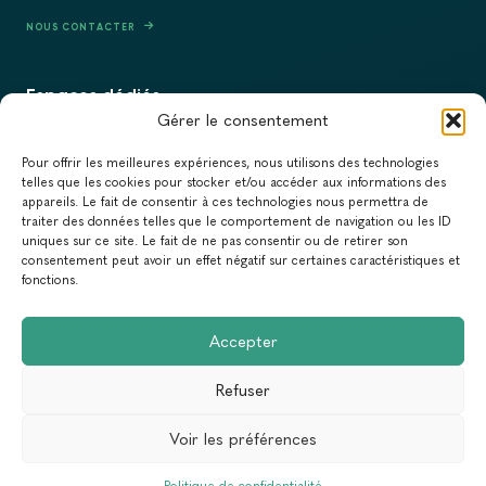
NOUS CONTACTER
Espaces dédiés
Gérer le consentement
PRESSE
Pour offrir les meilleures expériences, nous utilisons des technologies
RECRUTEMENT
telles que les cookies pour stocker et/ou accéder aux informations des
appareils. Le fait de consentir à ces technologies nous permettra de
ACTUALITÉS
traiter des données telles que le comportement de navigation ou les ID
uniques sur ce site. Le fait de ne pas consentir ou de retirer son
NEWSLETTER
consentement peut avoir un effet négatif sur certaines caractéristiques et
fonctions.
Newsletter
Accepter
Abonnez-vous à la newsletter du Réseau Action Climat.
Refuser
Email
Voir les préférences
Conception & Réalisation :
Yann Rolland
+
Thibaut Caroli
MENTIONS LÉGALES
POLITIQUE DE CONFIDENTIALITÉ