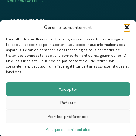
NOUS CONTACTER
Espaces dédiés
Gérer le consentement
PRESSE
Pour offrir les meilleures expériences, nous utilisons des technologies
RECRUTEMENT
telles que les cookies pour stocker et/ou accéder aux informations des
appareils. Le fait de consentir à ces technologies nous permettra de
ACTUALITÉS
traiter des données telles que le comportement de navigation ou les ID
uniques sur ce site. Le fait de ne pas consentir ou de retirer son
NEWSLETTER
consentement peut avoir un effet négatif sur certaines caractéristiques et
fonctions.
Newsletter
Accepter
Abonnez-vous à la newsletter du Réseau Action Climat.
Refuser
Email
Voir les préférences
Conception & Réalisation :
Yann Rolland
+
Thibaut Caroli
MENTIONS LÉGALES
POLITIQUE DE CONFIDENTIALITÉ
Politique de confidentialité