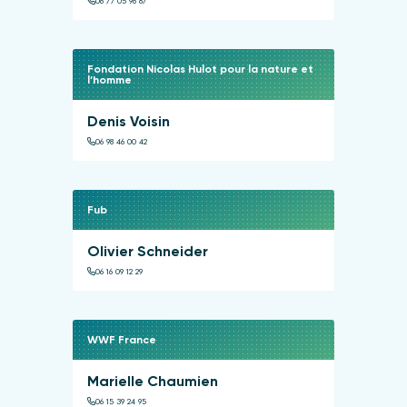
06 77 05 96 87
Fondation Nicolas Hulot pour la nature et
l’homme
Denis Voisin
06 98 46 00 42
Fub
Olivier Schneider
06 16 09 12 29
WWF France
Marielle Chaumien
06 15 39 24 95