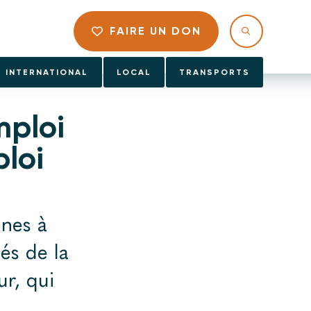
FAIRE UN DON
INTERNATIONAL
LOCAL
TRANSPORTS
mploi
ploi
nnes à
lés de la
ur, qui