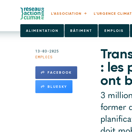
L’ASSOCIATION
L’URGENCE CLIMAT
ALIMENTATION
BÂTIMENT
EMPLOIS
Trans
13-03-2025
EMPLOIS
: les
FACEBOOK
ont b
BLUESKY
3 millio
former d
planific
doit mob