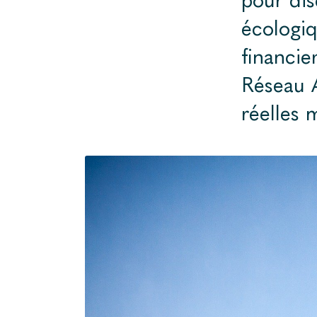
écologiq
financie
Réseau A
réelles 