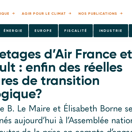
IQUE
AGIR POUR LE CLIMAT
NOS PUBLICATIONS
ÉNERGIE
EUROPE
FISCALITÉ
INDUSTRIE
tages d’Air France e
lt : enfin des réelles
es de transition
ogique?
e B. Le Maire et Élisabeth Borne s
nés aujourd’hui à l’Assemblée natio
scuter de la prise en compte d’eng