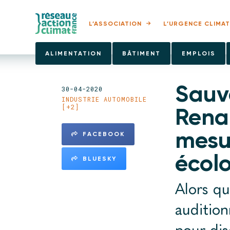
L’ASSOCIATION
L’URGENCE CLIMAT
ALIMENTATION
BÂTIMENT
EMPLOIS
Sauve
30-04-2020
INDUSTRIE AUTOMOBILE
[+2]
Renau
mesur
FACEBOOK
écol
BLUESKY
Alors qu
audition
pour di