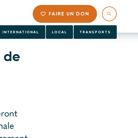
FAIRE UN DON
INTERNATIONAL
LOCAL
TRANSPORTS
t de
eront
nale
agement