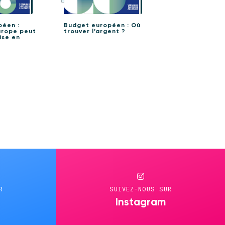
péen :
Budget européen : Où
urope peut
trouver l’argent ?
ise en
R
SUIVEZ-NOUS SUR
Instagram