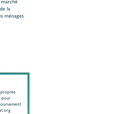
u marché
de la
 les ménages
 propres
n pour
boursement
at.org