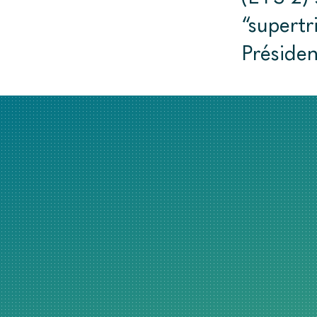
“supertr
Préside