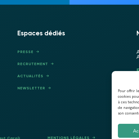
Espaces dédiés
A
PRESSE
A
RECRUTEMENT
ACTUALITÉS
NEWSLETTER
Pour offrir 
cookies pour
à ces techn
de navigatio
son consente
Ac
MENTIONS LÉGALES
POLITI
aut Caroli