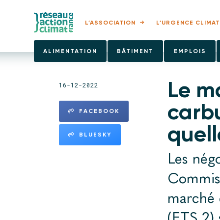
L’ASSOCIATION
L’URGENCE CLIMAT
ALIMENTATION
BÂTIMENT
EMPLOIS
Le m
16-12-2022
carbu
FACEBOOK
quell
BLUESKY
Les négo
Commiss
marché c
(ETS 2) 