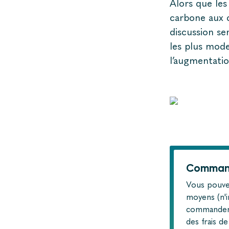
Alors que les
carbone aux c
discussion se
les plus mod
l’augmentatio
Command
Vous pouve
moyens (n'i
commander
des frais d