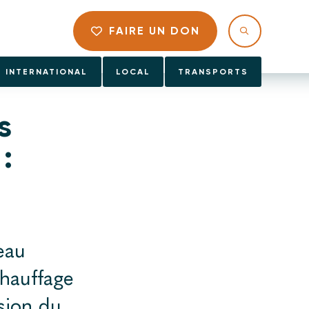
FAIRE UN DON
INTERNATIONAL
LOCAL
TRANSPORTS
s
:
eau
chauffage
asion du