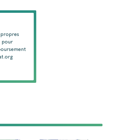
 propres
n pour
boursement
at.org