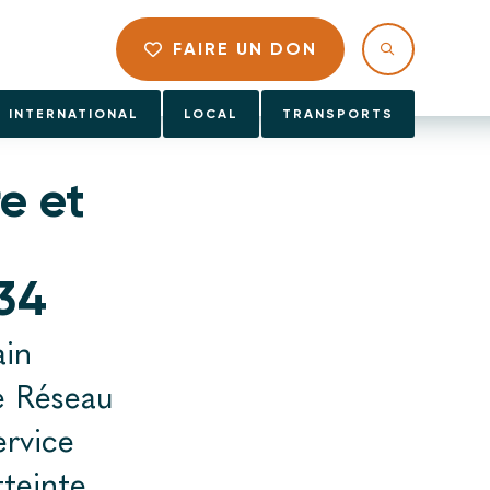
FAIRE UN DON
INTERNATIONAL
LOCAL
TRANSPORTS
e et
34
ain
e Réseau
ervice
tteinte