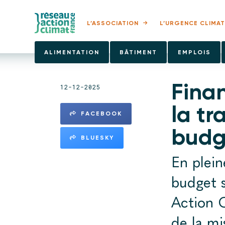
L’ASSOCIATION
L’URGENCE CLIMAT
ALIMENTATION
BÂTIMENT
EMPLOIS
Finan
12-12-2025
la tr
FACEBOOK
budg
BLUESKY
En plein
budget 
Action C
de la mi