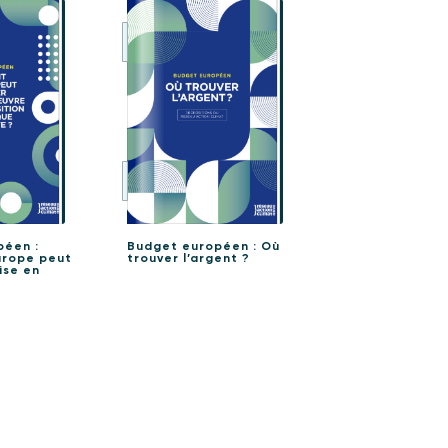
péen :
Budget européen : Où
urope peut
trouver l’argent ?
ise en