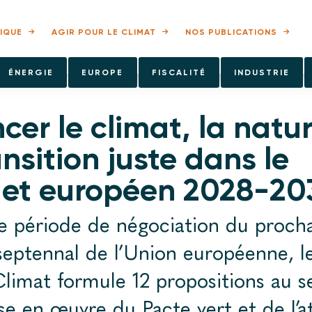
IQUE
AGIR POUR LE CLIMAT
NOS PUBLICATIONS
ÉNERGIE
EUROPE
FISCALITÉ
INDUSTRIE
cer le climat, la natur
ansition juste dans le
et européen 2028-20
e période de négociation du proch
septennal de l’Union européenne, l
limat formule 12 propositions au s
se en œuvre du Pacte vert et de l’a