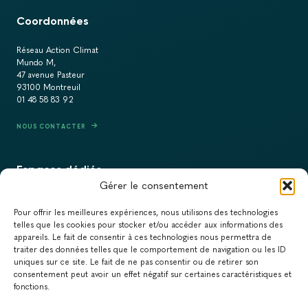
Coordonnées
Réseau Action Climat
Mundo M,
47 avenue Pasteur
93100 Montreuil
01 48 58 83 92
NOUS CONTACTER
Espaces dédiés
Gérer le consentement
PRESSE
Pour offrir les meilleures expériences, nous utilisons des technologies
RECRUTEMENT
telles que les cookies pour stocker et/ou accéder aux informations des
appareils. Le fait de consentir à ces technologies nous permettra de
ACTUALITÉS
traiter des données telles que le comportement de navigation ou les ID
uniques sur ce site. Le fait de ne pas consentir ou de retirer son
NEWSLETTER
consentement peut avoir un effet négatif sur certaines caractéristiques et
fonctions.