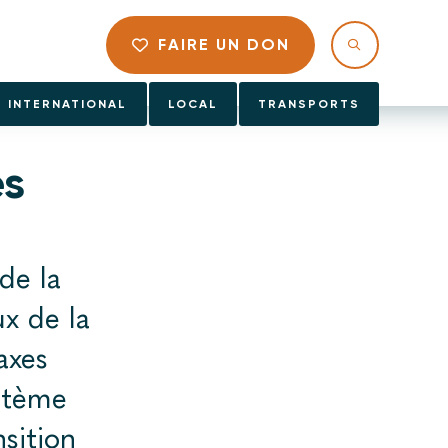
FAIRE UN DON
INTERNATIONAL
LOCAL
TRANSPORTS
es
de la
ux de la
axes
ystème
nsition