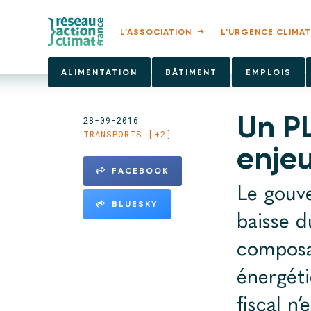
L’ASSOCIATION
L’URGENCE CLIMAT
ALIMENTATION
BÂTIMENT
EMPLOIS
Un P
28-09-2016
TRANSPORTS [+2]
enje
FACEBOOK
Le gouve
BLUESKY
baisse d
composan
énergéti
fiscal n’