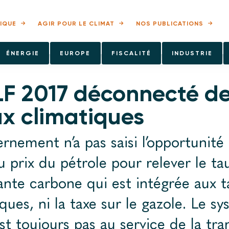
IQUE
AGIR POUR LE CLIMAT
NOS PUBLICATIONS
ÉNERGIE
EUROPE
FISCALITÉ
INDUSTRIE
LF 2017 déconnecté d
ux climatiques
rnement n’a pas saisi l’opportunité 
u prix du pétrole pour relever le ta
te carbone qui est intégrée aux t
ques, ni la taxe sur le gazole. Le s
est toujours pas au service de la tra