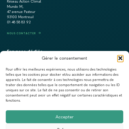
Réseau Action Climat
Mundo M,
47 avenue Pasteur
93100 Montreuil
01 48 58 83 92
NOUS CONTACTER
Espaces dédiés
Gérer le consentement
PRESSE
Pour offrir les meilleures expériences, nous utilisons des technologies
RECRUTEMENT
telles que les cookies pour stocker et/ou accéder aux informations des
appareils. Le fait de consentir à ces technologies nous permettra de
ACTUALITÉS
traiter des données telles que le comportement de navigation ou les ID
uniques sur ce site. Le fait de ne pas consentir ou de retirer son
NEWSLETTER
consentement peut avoir un effet négatif sur certaines caractéristiques et
fonctions.
Newsletter
Accepter
Abonnez-vous à la newsletter du Réseau Action Climat.