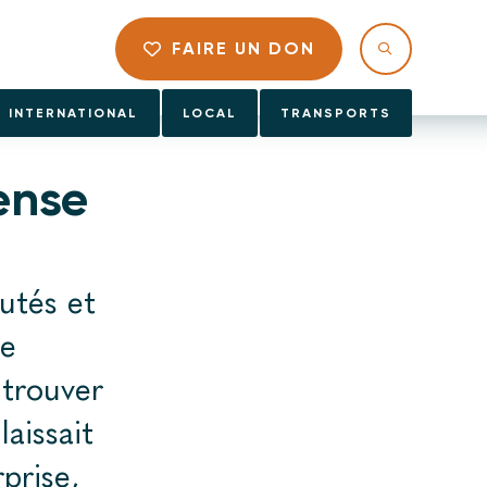
FAIRE UN DON
INTERNATIONAL
LOCAL
TRANSPORTS
ense
putés et
de
 trouver
aissait
prise,