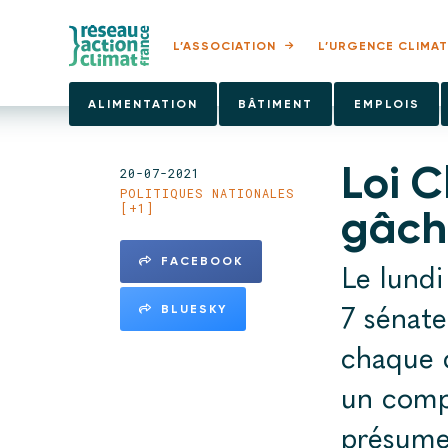
L’ASSOCIATION
L’URGENCE CLIMAT
ALIMENTATION
BÂTIMENT
EMPLOIS
Loi C
20-07-2021
POLITIQUES NATIONALES
[+1]
gâch
FACEBOOK
Le lundi
7 sénate
BLUESKY
chaque c
un compr
présumer