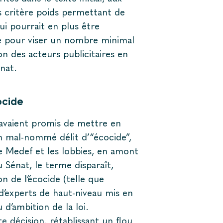
s critère poids permettant de
i pourrait en plus être
re pour viser un nombre minimal
ion des acteurs publicitaires en
énat.
ocide
 avaient promis de mettre en
un mal-nommé délit d’“écocide”,
 le Medef et les lobbies, en amont
 Sénat, le terme disparaît,
on de l’écocide (telle que
d’experts de haut-niveau mis en
 d’ambition de la loi.
e décision, rétablissant un flou