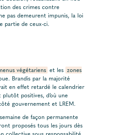
ation des crimes contre
e pas demeurent impunis, la loi
e partie de ceux-ci.
menus végétariens
et les
zones
oue. Brandis par la majorité
it en effet retardé le calendrier
plutôt positives, d’où une
s côté gouvernement et LREM.
 semaine de façon permanente
ront proposés tous les jours dès
n collective sous responsabilité