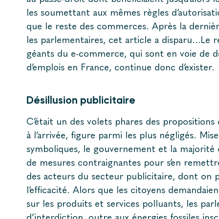
les soumettant aux mêmes règles d’autorisati
que le reste des commerces. Après la derniè
les parlementaires, cet article a disparu…Le 
géants du e-commerce, qui sont en voie de dé
d’emplois en France, continue donc d’exister.
Désillusion publicitaire
C
’était un des volets phares des propositions
à l’arrivée, figure parmi les plus négligés. Mis
symboliques, le gouvernement et la majorité o
de mesures contraignantes pour s’en remett
des acteurs du secteur publicitaire, dont on
l’efficacité. Alors que les citoyens demandaien
sur les produits et services polluants,
les par
d’interdiction, outre aux énergies fossiles inscr