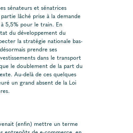
des sénateurs et sénatrices
 partie lâché prise à la demande
 à 5,5% pour le train. En
’Etat du développement du
pecter la stratégie nationale bas-
 désormais prendre ses
nvestissements dans le transport
 que le doublement de la part du
e texte. Au-delà de ces quelques
euré un grand absent de la Loi
res.
venait (enfin) mettre un terme
 les entrepôts de e-commerce, en