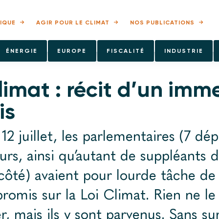
IQUE
AGIR POUR LE CLIMAT
NOS PUBLICATIONS
ÉNERGIE
EUROPE
FISCALITÉ
INDUSTRIE
limat : récit d’un imm
is
 12 juillet, les parlementaires (7 dé
urs, ainsi qu’autant de suppléants 
ôté) avaient pour lourde tâche de
omis sur la Loi Climat. Rien ne le l
, mais ils y sont parvenus. Sans sur