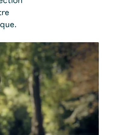
tre
ique.