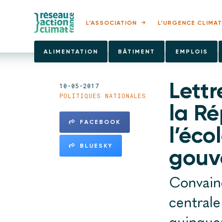
L’ASSOCIATION
L’URGENCE CLIMAT
ALIMENTATION
BÂTIMENT
EMPLOIS
Lettr
10-05-2017
POLITIQUES NATIONALES
la Ré
FACEBOOK
l’éco
BLUESKY
gouv
Convain
centrale
quinquen