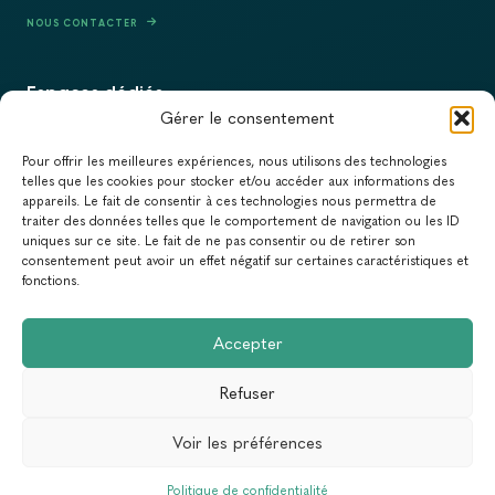
NOUS CONTACTER
Espaces dédiés
Gérer le consentement
PRESSE
Pour offrir les meilleures expériences, nous utilisons des technologies
RECRUTEMENT
telles que les cookies pour stocker et/ou accéder aux informations des
appareils. Le fait de consentir à ces technologies nous permettra de
ACTUALITÉS
traiter des données telles que le comportement de navigation ou les ID
uniques sur ce site. Le fait de ne pas consentir ou de retirer son
NEWSLETTER
consentement peut avoir un effet négatif sur certaines caractéristiques et
fonctions.
Newsletter
Accepter
Abonnez-vous à la newsletter du Réseau Action Climat.
Refuser
Email
Voir les préférences
Conception & Réalisation :
Yann Rolland
+
Thibaut Caroli
MENTIONS LÉGALES
POLITIQUE DE CONFIDENTIALITÉ
Politique de confidentialité