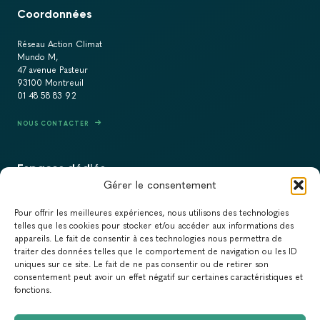
Coordonnées
Réseau Action Climat
Mundo M,
47 avenue Pasteur
93100 Montreuil
01 48 58 83 92
NOUS CONTACTER
Espaces dédiés
Gérer le consentement
PRESSE
Pour offrir les meilleures expériences, nous utilisons des technologies
RECRUTEMENT
telles que les cookies pour stocker et/ou accéder aux informations des
appareils. Le fait de consentir à ces technologies nous permettra de
ACTUALITÉS
traiter des données telles que le comportement de navigation ou les ID
uniques sur ce site. Le fait de ne pas consentir ou de retirer son
NEWSLETTER
consentement peut avoir un effet négatif sur certaines caractéristiques et
fonctions.
Newsletter