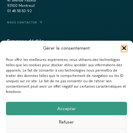
47 avenue Pasteur
93100 Montreuil
01 48 58 83 92
NOUS CONTACTER
Espaces dédiés
Gérer le consentement
PRESSE
Pour offrir les meilleures expériences, nous utilisons des technologies
RECRUTEMENT
telles que les cookies pour stocker et/ou accéder aux informations des
appareils. Le fait de consentir à ces technologies nous permettra de
ACTUALITÉS
traiter des données telles que le comportement de navigation ou les ID
uniques sur ce site. Le fait de ne pas consentir ou de retirer son
NEWSLETTER
consentement peut avoir un effet négatif sur certaines caractéristiques et
fonctions.
Newsletter
Accepter
Abonnez-vous à la newsletter du Réseau Action Climat.
Refuser
Email