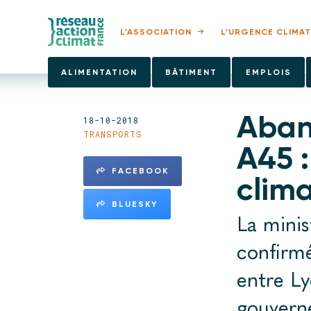
L’ASSOCIATION
L’URGENCE CLIMAT
ALIMENTATION
BÂTIMENT
EMPLOIS
Aban
18-10-2018
TRANSPORTS
A45 
FACEBOOK
clima
BLUESKY
La minis
confirmé
entre Ly
gouvern