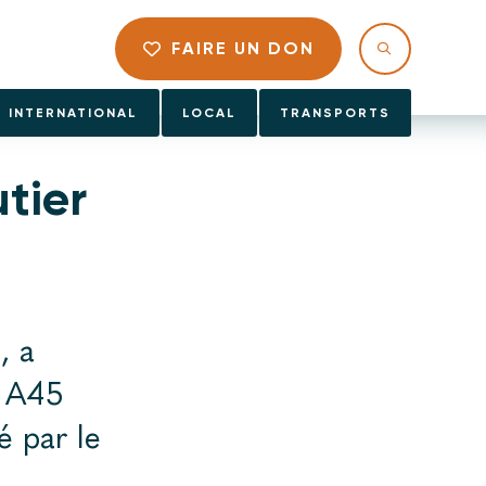
FAIRE UN DON
INTERNATIONAL
LOCAL
TRANSPORTS
tier
, a
e A45
é par le