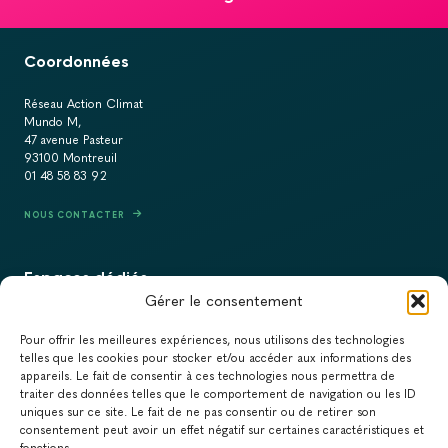
Coordonnées
Réseau Action Climat
Mundo M,
47 avenue Pasteur
93100 Montreuil
01 48 58 83 92
NOUS CONTACTER
Espaces dédiés
Gérer le consentement
PRESSE
Pour offrir les meilleures expériences, nous utilisons des technologies
RECRUTEMENT
telles que les cookies pour stocker et/ou accéder aux informations des
appareils. Le fait de consentir à ces technologies nous permettra de
ACTUALITÉS
traiter des données telles que le comportement de navigation ou les ID
uniques sur ce site. Le fait de ne pas consentir ou de retirer son
NEWSLETTER
consentement peut avoir un effet négatif sur certaines caractéristiques et