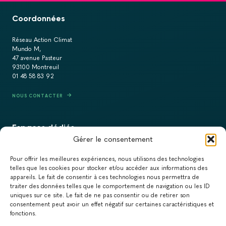
Coordonnées
Réseau Action Climat
Mundo M,
47 avenue Pasteur
93100 Montreuil
01 48 58 83 92
NOUS CONTACTER
Espaces dédiés
Gérer le consentement
PRESSE
Pour offrir les meilleures expériences, nous utilisons des technologies
RECRUTEMENT
telles que les cookies pour stocker et/ou accéder aux informations des
appareils. Le fait de consentir à ces technologies nous permettra de
ACTUALITÉS
traiter des données telles que le comportement de navigation ou les ID
uniques sur ce site. Le fait de ne pas consentir ou de retirer son
NEWSLETTER
consentement peut avoir un effet négatif sur certaines caractéristiques et
fonctions.