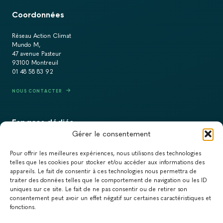
Coordonnées
Réseau Action Climat
Mundo M,
47 avenue Pasteur
93100 Montreuil
01 48 58 83 92
NOUS CONTACTER
Espaces dédiés
Gérer le consentement
PRESSE
Pour offrir les meilleures expériences, nous utilisons des technologies
RECRUTEMENT
telles que les cookies pour stocker et/ou accéder aux informations des
appareils. Le fait de consentir à ces technologies nous permettra de
ACTUALITÉS
traiter des données telles que le comportement de navigation ou les ID
uniques sur ce site. Le fait de ne pas consentir ou de retirer son
NEWSLETTER
consentement peut avoir un effet négatif sur certaines caractéristiques et
fonctions.