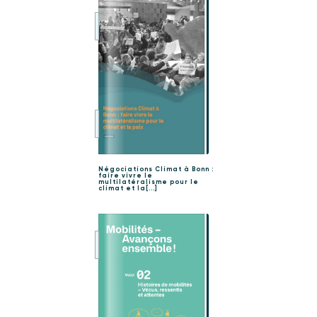
Négociations Climat à Bonn :
faire vivre le
multilatéralisme pour le
climat et la[...]