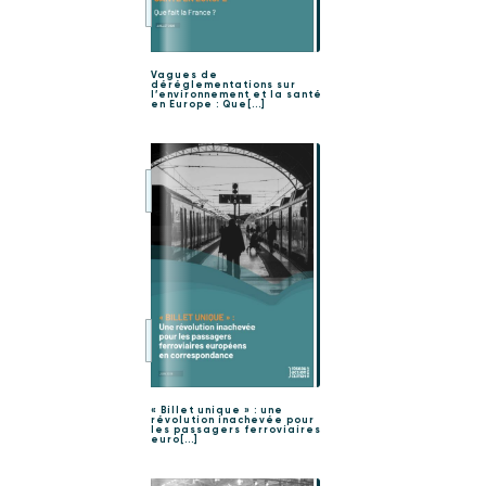
Vagues de
déréglementations sur
l’environnement et la santé
en Europe : Que[...]
« Billet unique » : une
révolution inachevée pour
les passagers ferroviaires
euro[...]