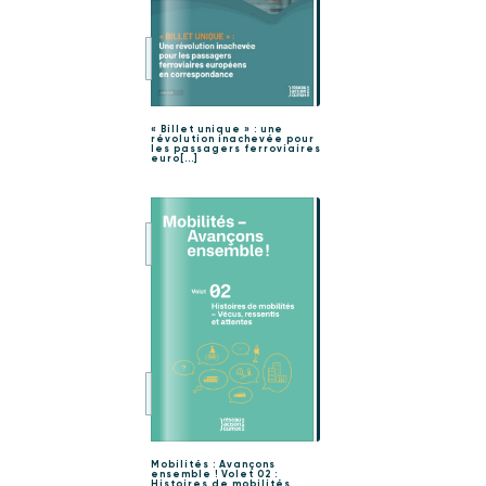
« Billet unique » : une
révolution inachevée pour
les passagers ferroviaires
euro[...]
Mobilités : Avançons
ensemble ! Volet 02 :
Histoires de mobilités