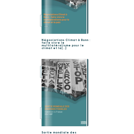
Négociations Climat à Bonn :
faire vivre le
multilatéralisme pour le
climat et la[...]
Sortie mondiale des