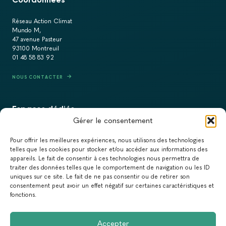
Réseau Action Climat
Mundo M,
47 avenue Pasteur
93100 Montreuil
01 48 58 83 92
NOUS CONTACTER
Espaces dédiés
Gérer le consentement
PRESSE
Pour offrir les meilleures expériences, nous utilisons des technologies
RECRUTEMENT
telles que les cookies pour stocker et/ou accéder aux informations des
appareils. Le fait de consentir à ces technologies nous permettra de
ACTUALITÉS
traiter des données telles que le comportement de navigation ou les ID
uniques sur ce site. Le fait de ne pas consentir ou de retirer son
NEWSLETTER
consentement peut avoir un effet négatif sur certaines caractéristiques et
fonctions.
Newsletter
Accepter