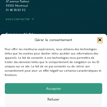
47 avenue Pasteur
93100 Montreuil
01 48 58 83 92
NOUS CONTACTER
Espaces dédiés
Gérer le consentement
PRESSE
Pour offrir les meilleures expériences, nous utilisons des technologies
RECRUTEMENT
telles que les cookies pour stocker et/ou accéder aux informations des
appareils. Le fait de consentir à ces technologies nous permettra de
ACTUALITÉS
traiter des données telles que le comportement de navigation ou les ID
uniques sur ce site. Le fait de ne pas consentir ou de retirer son
NEWSLETTER
consentement peut avoir un effet négatif sur certaines caractéristiques et
fonctions.
Newsletter
Accepter
Abonnez-vous à la newsletter du Réseau Action Climat.
Refuser
Email