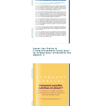
Lever les freins à
l’investissement local pour
le climat pour atteindre nos
objec[...]