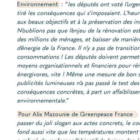
Environnement
: “
les députés ont voté l’urge
tiré les conséquences qui s’imposaient. L’heure
aux beaux objectifs et à la préservation des int
N’oublions pas que l’enjeu de la rénovation est
des millions de ménages, et baisser de manièr
d’énergie de la France. Il n’y a pas de transiti
consommations ! Les députés doivent permettr
moyens organisationnels et financiers pour ré
énergivores, vite ! Même une mesure de bon s
publicités lumineuses n’a pas passé le test de
conséquences concrètes, à part un affaiblissem
environnementale.
”
Pour Alix Mazounie de Greenpeace France
:
passer du joli slogan aux actes concrets, le 
fond aussi vite que les températures montent 