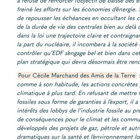
a refusé de renforcer l’objectif de baisse des
freiné les efforts sur les économies d’énergie. S
de repousser les échéances en occultant les 
de la durée de vie des centrales bien au delà 
dans la loi une trajectoire claire et contraign
la part du nucléaire, il incombera à la société
contrôler qu’EDF s’engage bel et bien dans c
plan stratégique qui devra désormais être rend
Pour Cécile Marchand des Amis de la Terre
:
comme à son habitude, les actions concrètes 
climatique à plus tard. En refusant de mettre 
fossiles sous forme de garanties à l’export, il a
intérêts des lobbys de l’industrie fossile au p
de conséquences pour le climat et les commu
développés des projets de gaz, pétrole et autr
dramatiques sur la santé et l’environnement lo