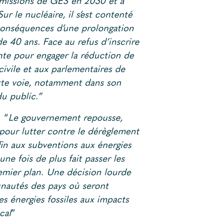
 émissions de GES en 2030 et a
ur le nucléaire, il s’est contenté
conséquences d’une prolongation
de 40 ans. Face au refus d’inscrire
ante pour engager la réduction de
 civile et aux parlementaires de
ette voie, notamment dans son
u public.”
 “
Le gouvernement repousse,
pour lutter contre le dérèglement
fin aux subventions aux énergies
 une fois de plus fait passer les
remier plan
.
Une décision lourde
nautés des pays où seront
es énergies fossiles aux impacts
cal
”