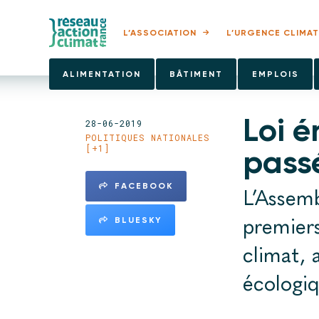
L’ASSOCIATION
L’URGENCE CLIMAT
ALIMENTATION
BÂTIMENT
EMPLOIS
Loi é
28-06-2019
POLITIQUES NATIONALES
[+1]
passé
FACEBOOK
L’Assemb
premiers
BLUESKY
climat, 
écologiq