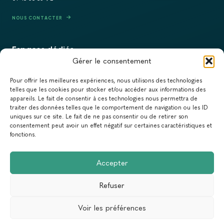
NOUS CONTACTER
Espaces dédiés
Gérer le consentement
PRESSE
Pour offrir les meilleures expériences, nous utilisons des technologies
RECRUTEMENT
telles que les cookies pour stocker et/ou accéder aux informations des
appareils. Le fait de consentir à ces technologies nous permettra de
ACTUALITÉS
traiter des données telles que le comportement de navigation ou les ID
uniques sur ce site. Le fait de ne pas consentir ou de retirer son
NEWSLETTER
consentement peut avoir un effet négatif sur certaines caractéristiques et
fonctions.
Newsletter
Accepter
Abonnez-vous à la newsletter du Réseau Action Climat.
Refuser
Email
Voir les préférences
Conception & Réalisation :
Yann Rolland
+
Thibaut Caroli