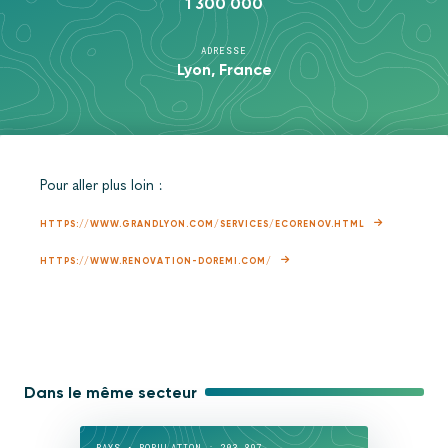
1 300 000
ADRESSE
Lyon, France
Pour aller plus loin :
HTTPS://WWW.GRANDLYON.COM/SERVICES/ECORENOV.HTML
HTTPS://WWW.RENOVATION-DOREMI.COM/
Dans le même secteur
PAYS • POPULATION : 203 897