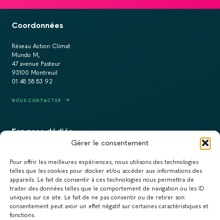
Coordonnées
Réseau Action Climat
Mundo M,
47 avenue Pasteur
93100 Montreuil
01 48 58 83 92
NOUS CONTACTER
Espaces dédiés
Gérer le consentement
PRESSE
Pour offrir les meilleures expériences, nous utilisons des technologies
RECRUTEMENT
telles que les cookies pour stocker et/ou accéder aux informations des
appareils. Le fait de consentir à ces technologies nous permettra de
ACTUALITÉS
traiter des données telles que le comportement de navigation ou les ID
uniques sur ce site. Le fait de ne pas consentir ou de retirer son
NEWSLETTER
consentement peut avoir un effet négatif sur certaines caractéristiques et
fonctions.