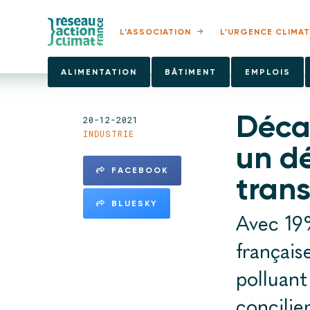
L’ASSOCIATION
L’URGENCE CLIMAT
ALIMENTATION
BÂTIMENT
EMPLOIS
Décar
20-12-2021
INDUSTRIE
un dé
FACEBOOK
trans
BLUESKY
Avec 19%
français
polluant
concilie