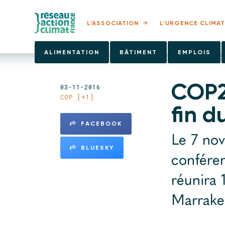
L’ASSOCIATION
L’URGENCE CLIMAT
ALIMENTATION
BÂTIMENT
EMPLOIS
COP2
03-11-2016
COP [+1]
fin 
FACEBOOK
Le 7 nov
BLUESKY
conféren
réunira 
Marrakec