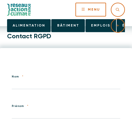
MENU
ALIMENTATION
BÂTIMENT
EMPLOIS
ÉNE
Contact RGPD
Nom
*
Prénom
*