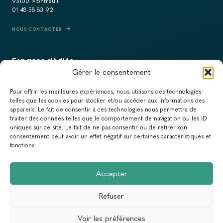
93100 Montreuil
01 48 58 83 92
NOUS CONTACTER
Espaces dédiés
Gérer le consentement
PRESSE
Pour offrir les meilleures expériences, nous utilisons des technologies
RECRUTEMENT
telles que les cookies pour stocker et/ou accéder aux informations des
appareils. Le fait de consentir à ces technologies nous permettra de
ACTUALITÉS
traiter des données telles que le comportement de navigation ou les ID
uniques sur ce site. Le fait de ne pas consentir ou de retirer son
NEWSLETTER
consentement peut avoir un effet négatif sur certaines caractéristiques et
fonctions.
Newsletter
Accepter
Abonnez-vous à la newsletter du Réseau Action Climat.
Refuser
Email
Voir les préférences