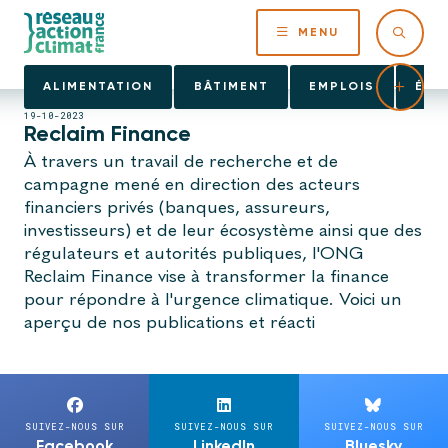
MENU
ALIMENTATION
BÂTIMENT
EMPLOIS
ÉNE
19-10-2023
Reclaim Finance
À travers un travail de recherche et de
campagne mené en direction des acteurs
financiers privés (banques, assureurs,
investisseurs) et de leur écosystème ainsi que des
régulateurs et autorités publiques, l'ONG
Reclaim Finance vise à transformer la finance
pour répondre à l'urgence climatique. Voici un
aperçu de nos publications et réacti
SUIVEZ-NOUS SUR
SUIVEZ-NOUS SUR
SUIVEZ-NOUS SUR
Facebook
LinkedIn
Bluesky